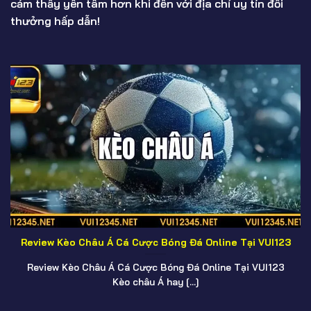
cảm thấy yên tâm hơn khi đến với địa chỉ uy tín đổi
thưởng hấp dẫn!
Review Kèo Châu Á Cá Cược Bóng Đá Online Tại VUI123
Review Kèo Châu Á Cá Cược Bóng Đá Online Tại VUI123
Kèo châu Á hay [...]