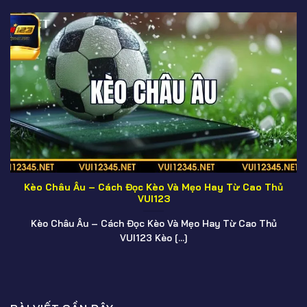
Kèo Châu Âu – Cách Đọc Kèo Và Mẹo Hay Từ Cao Thủ
VUI123
Kèo Châu Âu – Cách Đọc Kèo Và Mẹo Hay Từ Cao Thủ
VUI123 Kèo [...]