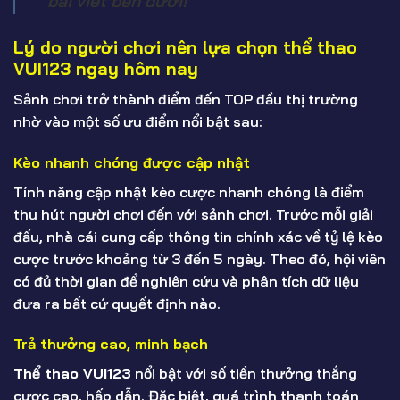
bài viết bên dưới!
Lý do người chơi nên lựa chọn thể thao
VUI123 ngay hôm nay
Sảnh chơi trở thành điểm đến TOP đầu thị trường
nhờ vào một số ưu điểm nổi bật sau:
Kèo nhanh chóng được cập nhật
Tính năng cập nhật kèo cược nhanh chóng là điểm
thu hút người chơi đến với sảnh chơi. Trước mỗi giải
đấu, nhà cái cung cấp thông tin chính xác về tỷ lệ kèo
cược trước khoảng từ 3 đến 5 ngày. Theo đó, hội viên
có đủ thời gian để nghiên cứu và phân tích dữ liệu
đưa ra bất cứ quyết định nào.
Trả thưởng cao, minh bạch
Thể thao VUI123
nổi bật với số tiền thưởng thắng
cược cao, hấp dẫn. Đặc biệt, quá trình thanh toán