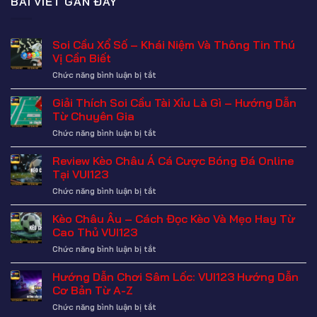
BÀI VIẾT GẦN ĐÂY
Soi Cầu Xổ Số – Khái Niệm Và Thông Tin Thú
Vị Cần Biết
Chức năng bình luận bị tắt
ở
Soi
Cầu
Giải Thích Soi Cầu Tài Xỉu Là Gì – Hướng Dẫn
Xổ
Từ Chuyên Gia
Số
Chức năng bình luận bị tắt
ở
–
Giải
Khái
Thích
Review Kèo Châu Á Cá Cược Bóng Đá Online
Niệm
Soi
Và
Tại VUI123
Cầu
Thông
Chức năng bình luận bị tắt
ở
Tài
Tin
Review
Xỉu
Thú
Kèo
Kèo Châu Âu – Cách Đọc Kèo Và Mẹo Hay Từ
Là
Vị
Châu
Gì
Cao Thủ VUI123
Cần
Á
–
Biết
Chức năng bình luận bị tắt
ở
Cá
Hướng
Kèo
Cược
Dẫn
Châu
Hướng Dẫn Chơi Sâm Lốc: VUI123 Hướng Dẫn
Bóng
Từ
Âu
Đá
Cơ Bản Từ A-Z
Chuyên
–
Online
Gia
Chức năng bình luận bị tắt
ở
Cách
Tại