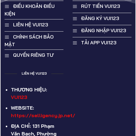
Tuyến
ĐIỀU KHOẢN ĐIỀU
RÚT TIỀN VUI123
KIỆN
ĐĂNG KÝ VUI123
LIÊN HỆ VUI123
ĐĂNG NHẬP VUI123
CHÍNH SÁCH BẢO
TẢI APP VUI123
MẬT
QUYỀN RIÊNG TƯ
LIÊN HỆ VUI123
THƯƠNG HIỆU:
VUI123
WEBSITE:
https://selligency.jp.net/
ĐỊA CHỈ: 131 Phạm
Văn Bạch, Phường