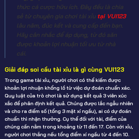
thức cá cược hữu ích. Đây đều là chia
sẻ từ chuyên gia chơi tài xỉu
tại VUI123
lâu năm, đúc kết và cung cấp đến bạn.
Hãy cân nhắc để áp dụng, từ đó săn
được khoản lợi nhuận tối ưu từ nhà
cái.
Giải đáp soi cầu tài xỉu là gì cùng VUI123
Trong game tài xỉu, người chơi có thể kiếm được
khoản lợi nhuận khổng lồ từ việc dự đoán chuẩn xác.
Quy luật của trò chơi là sử dụng kết quả 3 viên xúc
xắc để phân định kết quả. Chúng được lắc ngẫu nhiên
và cho ra điểm số (tổng 3 mặt xí ngầu), ai có dự đoán
chuẩn thì nhận thưởng. Cụ thể đối với tài, điểm của
chúng cần nằm trong khoảng từ 11 đến 17. Còn với xỉu,
người chơi thắng nếu tổng điểm xí ngầu từ 4 đến 10.