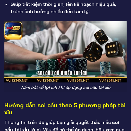
Giúp tiết kiệm thời gian, lên kế hoạch hiệu quả,
tránh ảnh hưởng nhiều đến tâm lý.
Nắm bắt về lợi ích khi áp dụng soi cầu tài xỉu
Hướng dẫn soi cầu theo 5 phương pháp tài
xỉu
Thông tin trên đã giúp bạn giải quyết thắc mắc
soi
cầu tài xỉu là gì
. Vậy để có thể áp dụng, hãy xem qua