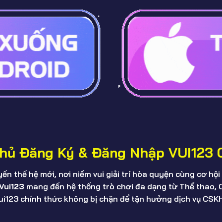
Chủ Đăng Ký & Đăng Nhập VUI123
ến thế hệ mới, nơi niềm vui giải trí hòa quyện cùng cơ hộ
Vui123
mang đến hệ thống trò chơi đa dạng từ Thể thao, 
Vui123 chính thức không bị chặn để tận hưởng dịch vụ CSK