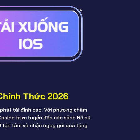
 Chính Thức 2026
i phát tài đỉnh cao. Với phương châm
Casino trực tuyến đến các sảnh Nổ hũ
H tận tâm và nhận ngay gói quà tặng