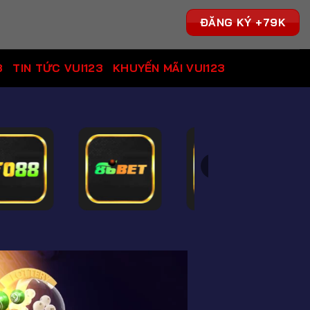
ĐĂNG KÝ +79K
3
TIN TỨC VUI123
KHUYẾN MÃI VUI123