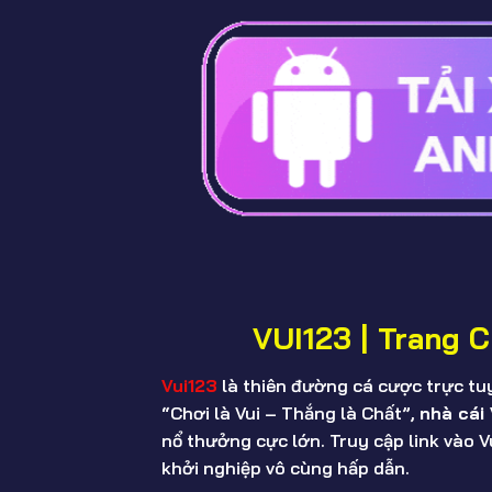
VUI123 | Trang 
Vui123
là thiên đường cá cược trực tuy
“Chơi là Vui – Thắng là Chất”,
nhà cái 
nổ thưởng cực lớn. Truy cập link vào 
khởi nghiệp vô cùng hấp dẫn.