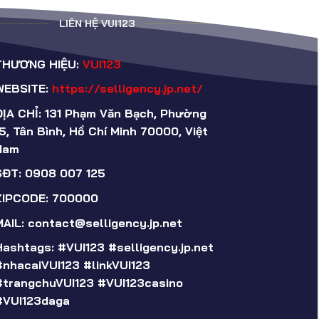
LIÊN HỆ VUI123
THƯƠNG HIỆU:
VUI123
WEBSITE:
https://selligency.jp.net/
ĐỊA CHỈ: 131 Phạm Văn Bạch, Phường
5, Tân Bình, Hồ Chí Minh 70000, Việt
Nam
SĐT: 0908 007 125
ZIPCODE: 700000
MAIL:
contact@selligency.jp.net
Hashtags: #VUI123 #selligency.jp.net
#nhacaiVUI123 #linkVUI123
#trangchuVUI123 #VUI123casino
#VUI123daga