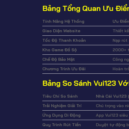
Bảng Tổng Quan Ưu Điểm
Tính Năng Hệ Thống
Ưu Điểm
Giao Diện Website
Thiết kế
Tốc Độ Thanh Khoản
Nạp rút
Kho Game Đồ Sộ
2000+ t
Chế Độ Bảo Mật
Công ng
Chương Trình Ưu Đãi
Hoàn trả
Bảng So Sánh Vui123 Vớ
Tiêu Chí So Sánh
Nhà Cái Vui123 
Trải Nghiệm Giải Trí
Chú trọng vào ni
Ứng Dụng Di Động
App Vui123 siêu
Quy Trình Rút Tiền
Duyệt tự động b