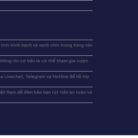
 tính minh bạch và xanh chín trong từng ván
 thông tin cơ bản là có thể tham gia cược
a Livechat, Telegram và Hotline để hỗ trợ
Việt Nam để đảm bảo bạn rút tiền an toàn và