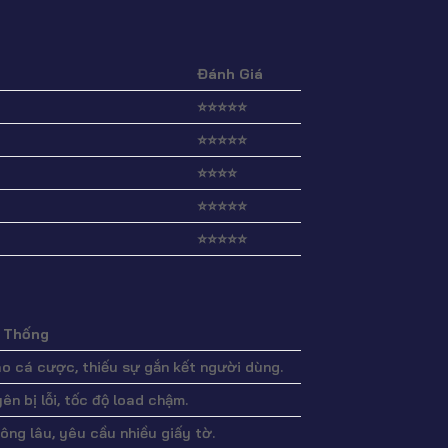
Đánh Giá
⭐⭐⭐⭐⭐
⭐⭐⭐⭐⭐
⭐⭐⭐⭐
⭐⭐⭐⭐⭐
⭐⭐⭐⭐⭐
n Thống
ào cá cược, thiếu sự gắn kết người dùng.
n bị lỗi, tốc độ load chậm.
ông lâu, yêu cầu nhiều giấy tờ.